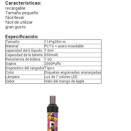
Características:
recargable
Tamaño pequeño
fácil llevar
fácil de utilizar
gran gusto.
Especificación:
Tamaño
116*φ20m m
Material
PCTG + acero inoxidable
capacidad del E-líquido
7.0ml
Capacidad de la batería
650mAh
Resistencia de bobina
1.6Ω
Soplos
2000Puffs
Dispositivo del cargador
Tipo-c
Color
Etiquetas engomadas anaranjadas
Lámpara
Luz de 7 colores LED
Sabor
Hielo del mango de Apple