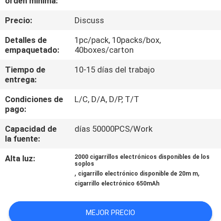
orden mínima:
LA
Precio:
Discuss
FÁBRICA
Detalles de
1pc/pack, 10packs/box,
empaquetado:
40boxes/carton
CONTROL
DE
Tiempo de
10-15 días del trabajo
entrega:
CALIDAD
Condiciones de
L/C, D/A, D/P, T/T
pago:
PIDA
Capacidad de
días 50000PCS/Work
UNA
la fuente:
CITA
Alta luz:
2000 cigarrillos electrónicos disponibles de los
soplos
,
,
cigarrillo electrónico disponible de 20m m
cigarrillo electrónico 650mAh
MEJOR PRECIO