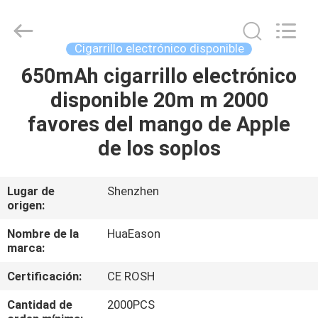
de
los
soplos
E
Proveedor.
Cigarrillo electrónico disponible
Copyright
©
2021
650mAh cigarrillo electrónico
HOGAR
-
2025
disponible 20m m 2000
huaeason.com.
All
Rights
PRODUCTOS
favores del mango de Apple
Reserved.
Developed
by
de los soplos
ECER
VÍDEOS
Lugar de
Shenzhen
origen:
SOBRE
NOSOTROS
Nombre de la
HuaEason
marca:
VIAJE
Certificación:
CE ROSH
DE
Cantidad de
2000PCS