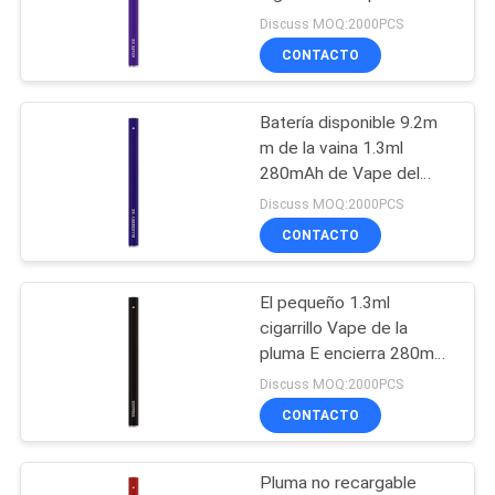
del hielo de la uva pre
Discuss MOQ:2000PCS
cargó 50MG
CONTACTO
16
Cigarrillo
Batería disponible 9.2m
m de la vaina 1.3ml
electrónico
280mAh de Vape del
hielo no recargable del
disponible
Discuss MOQ:2000PCS
arándano
CONTACTO
El pequeño 1.3ml
11
cigarrillo Vape de la
Cigarrillo
pluma E encierra 280mAh
la nicotina de la batería el
Discuss MOQ:2000PCS
electrónico
5%
CONTACTO
recargable
Pluma no recargable