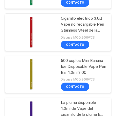
LA
CONTACTO
FÁBRICA
Cigarrillo eléctrico 3.0Ω
36
Vape no recargable Pen
CONTROL
Stainless Steel de la
Dispositivo
DE
pluma E del 5%
Discuss MOQ:2000PCS
disponible de la
CALIDAD
CONTACTO
vaina de Vape
500 soplos Mini Banana
PIDA
Ice Disposable Vape Pen
UNA
Bar 1.3ml 3.0Ω
10
CITA
Discuss MOQ:2000PCS
Vape plano
CONTACTO
disponible Pen Pod
La pluma disponible
1.3ml de Vape del
cigarrillo de la pluma E