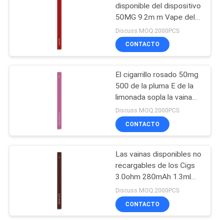
disponible del dispositivo
50MG 9.2m m Vape del
39
hielo enorme rojo
Discuss MOQ:2000PCS
Cigarrillo
CONTACTO
condimentado de E
El cigarrillo rosado 50mg
500 de la pluma E de la
limonada sopla la vaina
disponible 1.3ml
Discuss MOQ:2000PCS
CONTACTO
16
Equipos del
Las vainas disponibles no
recargables de los Cigs
arrancador del
3.0ohm 280mAh 1.3ml
sistema de la vaina
Vape de Brown E se
Discuss MOQ:2000PCS
pegan
CONTACTO