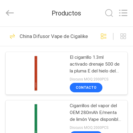
pluma
E
de
Productos
280mAh
Vape
Proveedor.
Copyright
©
HOGAR
80
2021
-
China Difusor Vape de Cigalike
2025
Palillo disponible de
huaeason.com.
All
PRODUCTOS
Rights
Vape
Reserved.
El cigarrillo 1.3ml
Developed
by
activado drenaje 500 de
ECER
VÍDEOS
la pluma E del hielo del
mango sopla la batería
Discuss MOQ:2000PCS
280mAh
SOBRE
CONTACTO
34
NOSOTROS
Pluma disponible de
Cigarrillos del vapor del
OEM 280mAh E/menta
VIAJE
Vape
de limón Vape disponible
DE
3.0Ω 1.3ml
Discuss MOQ:2000PCS