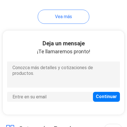
30
Vea más
Difusor Vape de
Cigalike
Deja un mensaje
¡Te llamaremos pronto!
19
Mini Electronic
Cigarette