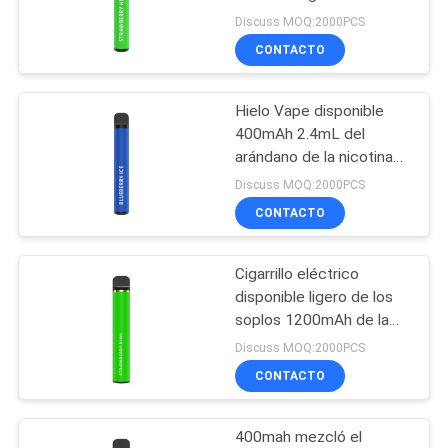
resistencia 500mAh E
Discuss MOQ:2000PCS
CONTACTO
16
Cigarrillo
Hielo Vape disponible
400mAh 2.4mL del
electrónico
arándano de la nicotina
50mg
disponible
Discuss MOQ:2000PCS
CONTACTO
Cigarrillo eléctrico
11
disponible ligero de los
Cigarrillo
soplos 1200mAh de la
pluma 1500 de Vape
Discuss MOQ:2000PCS
electrónico
CONTACTO
recargable
400mah mezcló el