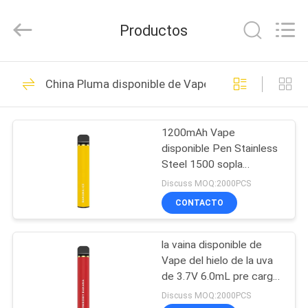
6.0ml
Vape
Proveedor.
Productos
Copyright
©
2021
-
2024
HOGAR
80
huaeason.com.
All
China Pluma disponible de Vape
Rights
Palillo disponible de
Reserved.
Developed
PRODUCTOS
by
Vape
ECER
1200mAh Vape
disponible Pen Stainless
VÍDEOS
Steel 1500 sopla
cigarrillo de E
Discuss MOQ:2000PCS
SOBRE
CONTACTO
34
NOSOTROS
Pluma disponible de
la vaina disponible de
Vape del hielo de la uva
VIAJE
Vape
de 3.7V 6.0mL pre cargó
DE
el acero inoxidable
Discuss MOQ:2000PCS