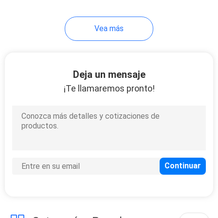
30
Vea más
Difusor Vape de
Cigalike
Deja un mensaje
¡Te llamaremos pronto!
19
Mini Electronic
Cigarette