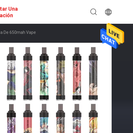
itar Una
ación
uma De 650mah Vape