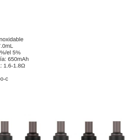
m
inoxidable
7.0mL
 3%/el 5%
ría: 650mAh
: 1.6-1.8Ω
po-c