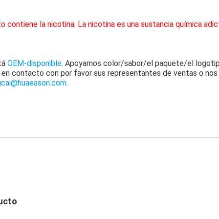
contiene la nicotina. La nicotina es una sustancia química adic
tá
OEM-disponible.
Apoyamos color/sabor/el paquete/el logotip
a en contacto con por favor sus representantes de ventas o nos
gcai@huaeason.com.
ucto