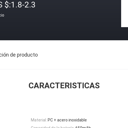
 $:1.8-2.3
cio
ción de producto
CARACTERISTICAS
Material:
PC + acero inoxidable
Capacidad de la batería:
650mAh