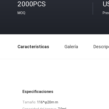
2000PCS
US
MOQ
Pre
Caracteristicas
Galería
Descrip
Especificaciones
Tamaño:
116*φ20m m
Capacidad del tanque:
7.0mL