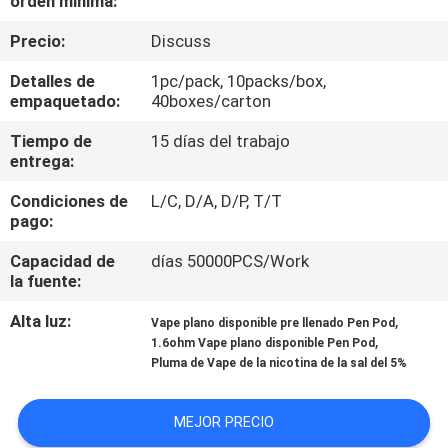
orden mínima:
LA
Precio:
Discuss
FÁBRICA
Detalles de
1pc/pack, 10packs/box,
empaquetado:
40boxes/carton
CONTROL
DE
Tiempo de
15 días del trabajo
entrega:
CALIDAD
Condiciones de
L/C, D/A, D/P, T/T
pago:
PIDA
Capacidad de
días 50000PCS/Work
UNA
la fuente:
CITA
Alta luz:
,
Vape plano disponible pre llenado Pen Pod
,
1.6ohm Vape plano disponible Pen Pod
Pluma de Vape de la nicotina de la sal del 5%
MAPA
DEL
MEJOR PRECIO
SITIO