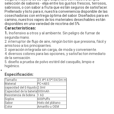
selección de sabores - elija entre los gustos frescos, terrosos,
sabrosos, o con sabor a fruta que están seguros de satisfacer.
Prellenado y listo para ir, nuestra conveniencia disponible de las
cosechadoras con entrega óptima del sabor. Diseñados para en
camino, nuestros vapes de los materiales desechables están
disponibles en una variedad de nicotina del 5%
Características:
1.
Inofensivo a otros y al ambiente. Sin peligro de fumar de
segunda mano.
2. interruptor de flujo de aire, ningún botón que presiona, fácil y
amistoso a los principiantes.
3. operación integrada sin carga, de moda y conveniente.
4. diversos colores para las opciones, y satisfacton inmediato
de la sensación.
5. diseño a prueba de polvo estéril del casquillo, limpio e
higiénico.
Especificación:
Tamaño
23.4*14.5*104.5m m
Material
PC+ABS
capacidad del E-líquido
2.0ml
Capacidad de la batería
500mAh
Resistencia de bobina
1.6Ω
Soplos
600Puffs
Sabor
Hielo del plátano
Color
Amarillo u OEM