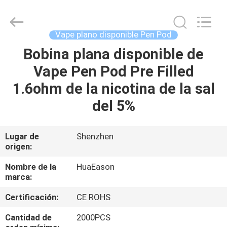
Shenzhen
Huayixing
Technology
Co.,
Ltd..
Vape plano disponible Pen Pod
All
Rights
Bobina plana disponible de
HOGAR
Reserved.
Developed
by
Vape Pen Pod Pre Filled
ECER
PRODUCTOS
1.6ohm de la nicotina de la sal
del 5%
VÍDEOS
Lugar de
Shenzhen
origen:
SOBRE
NOSOTROS
Nombre de la
HuaEason
marca:
VIAJE
Certificación:
CE ROHS
DE
Cantidad de
2000PCS