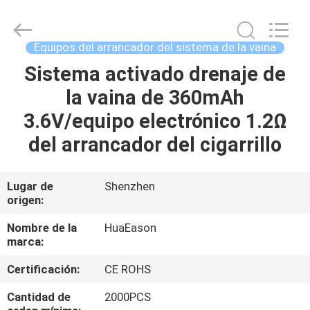
del
sistema
de
la
vaina
Equipos del arrancador del sistema de la vaina
de
ROHS
Proveedor.
Sistema activado drenaje de
HOGAR
Copyright
©
la vaina de 360mAh
2021
-
2024
PRODUCTOS
3.6V/equipo electrónico 1.2Ω
huaeason.com.
All
Rights
del arrancador del cigarrillo
Reserved.
Developed
VÍDEOS
by
ECER
Lugar de
Shenzhen
origen:
SOBRE
NOSOTROS
Nombre de la
HuaEason
marca:
VIAJE
Certificación:
CE ROHS
DE
Cantidad de
2000PCS