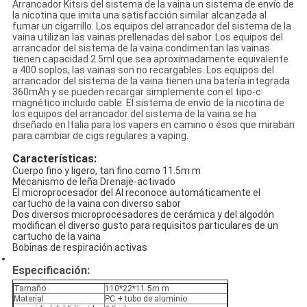
Arrancador Kitsis del sistema de la vaina un sistema de envío de
la nicotina que imita una satisfacción similar alcanzada al
fumar un cigarrillo. Los equipos del arrancador del sistema de la
vaina utilizan las vainas prellenadas del sabor. Los equipos del
arrancador del sistema de la vaina condimentan las vainas
tienen capacidad 2.5ml que sea aproximadamente equivalente
a 400 soplos, las vainas son no recargables. Los equipos del
arrancador del sistema de la vaina tienen una batería integrada
360mAh y se pueden recargar simplemente con el tipo-c
magnético incluido cable. El sistema de envío de la nicotina de
los equipos del arrancador del sistema de la vaina se ha
diseñado en Italia para los vapers en camino o ésos que miraban
para cambiar de cigs regulares a vaping.
Características:
Cuerpo fino y ligero, tan fino como 11.5m m
Mecanismo de leña Drenaje-activado
El microprocesador del AI reconoce automáticamente el
cartucho de la vaina con diverso sabor
Dos diversos microprocesadores de cerámica y del algodón
modifican el diverso gusto para requisitos particulares de un
cartucho de la vaina
Bobinas de respiración activas
Especificación:
Tamaño
110*22*11.5m m
Material
PC + tubo de aluminio