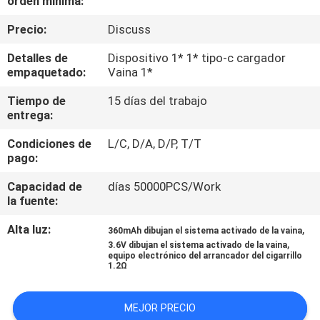
orden mínima:
LA
Precio:
Discuss
FÁBRICA
Detalles de
Dispositivo 1* 1* tipo-c cargador
empaquetado:
Vaina 1*
CONTROL
DE
Tiempo de
15 días del trabajo
entrega:
CALIDAD
Condiciones de
L/C, D/A, D/P, T/T
pago:
PIDA
Capacidad de
días 50000PCS/Work
UNA
la fuente:
CITA
Alta luz:
,
360mAh dibujan el sistema activado de la vaina
,
3.6V dibujan el sistema activado de la vaina
equipo electrónico del arrancador del cigarrillo
1.2Ω
MEJOR PRECIO