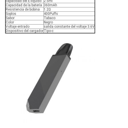
capacidad del E-líquido
2.5ml
Capacidad de la batería
360mAh
Resistencia de bobina
1.2Ω
Soplos
400Puffs
Sabor
Tabaco
Color
Negro
Voltaje entrado
salida constante del voltaje 3.6V
Dispositivo del cargador
Tipo-c