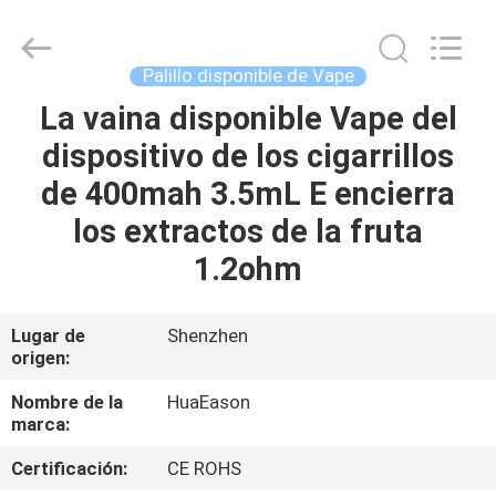
de
400mAh
E
Proveedor.
Copyright
Palillo disponible de Vape
©
2021
-
La vaina disponible Vape del
HOGAR
2024
huaeason.com.
dispositivo de los cigarrillos
All
Rights
Reserved.
PRODUCTOS
de 400mah 3.5mL E encierra
Developed
by
ECER
los extractos de la fruta
VÍDEOS
1.2ohm
SOBRE
Lugar de
Shenzhen
origen:
NOSOTROS
Nombre de la
HuaEason
marca:
VIAJE
DE
Certificación:
CE ROHS