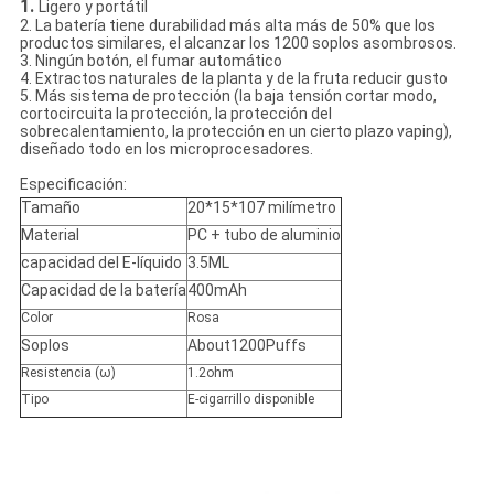
1.
Ligero y portátil
2. La batería tiene durabilidad más alta más de 50% que los
productos similares, el alcanzar los 1200 soplos asombrosos.
3. Ningún botón, el fumar automático
4. Extractos naturales de la planta y de la fruta reducir gusto
5. Más sistema de protección (la baja tensión cortar modo,
cortocircuita la protección, la protección del
sobrecalentamiento, la protección en un cierto plazo vaping),
diseñado todo en los microprocesadores.
Especificación
:
Tamaño
20*15*107 milímetro
Material
PC + tubo de aluminio
capacidad del E-líquido
3.5ML
Capacidad de la batería
400mAh
Color
Rosa
Soplos
About1200Puffs
Resistencia (ω)
1.2ohm
Tipo
E-cigarrillo disponible