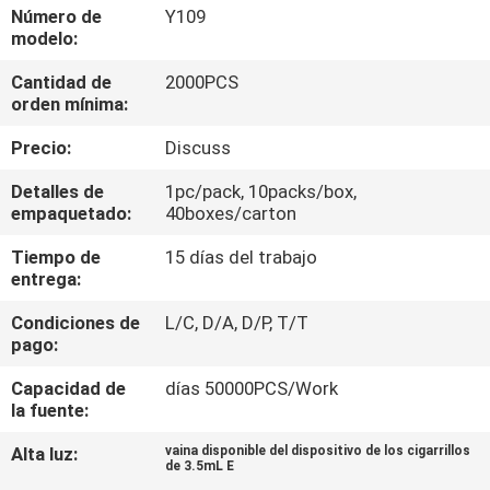
LA
Número de
Y109
modelo:
FÁBRICA
Cantidad de
2000PCS
orden mínima:
CONTROL
Precio:
Discuss
DE
CALIDAD
Detalles de
1pc/pack, 10packs/box,
empaquetado:
40boxes/carton
Tiempo de
15 días del trabajo
PIDA
entrega:
UNA
Condiciones de
L/C, D/A, D/P, T/T
CITA
pago:
Capacidad de
días 50000PCS/Work
la fuente:
Alta luz:
vaina disponible del dispositivo de los cigarrillos
de 3.5mL E
,