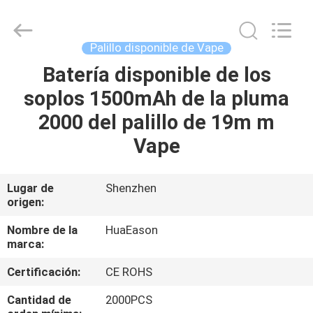
de
400mAh
E
Proveedor.
Copyright
Palillo disponible de Vape
©
2021
-
Batería disponible de los
HOGAR
2025
huaeason.com.
soplos 1500mAh de la pluma
All
Rights
Reserved.
PRODUCTOS
2000 del palillo de 19m m
Developed
by
ECER
Vape
VÍDEOS
Lugar de
Shenzhen
origen:
SOBRE
NOSOTROS
Nombre de la
HuaEason
marca:
VIAJE
Certificación:
CE ROHS
DE
Cantidad de
2000PCS