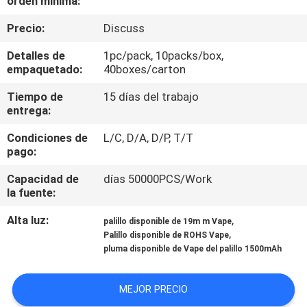
orden mínima:
LA
Precio:
Discuss
FÁBRICA
Detalles de
1pc/pack, 10packs/box,
empaquetado:
40boxes/carton
CONTROL
DE
Tiempo de
15 días del trabajo
entrega:
CALIDAD
Condiciones de
L/C, D/A, D/P, T/T
pago:
PIDA
Capacidad de
días 50000PCS/Work
UNA
la fuente:
CITA
Alta luz:
,
palillo disponible de 19m m Vape
,
Palillo disponible de ROHS Vape
pluma disponible de Vape del palillo 1500mAh
MEJOR PRECIO