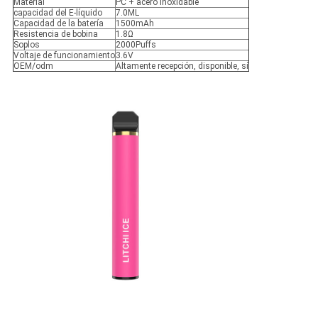
Material
PC + acero inoxidable
capacidad del E-líquido
7.0ML
Capacidad de la batería
1500mAh
Resistencia de bobina
1.8Ω
Soplos
2000Puffs
Voltaje de funcionamiento
3.6V
OEM/odm
Altamente recepción, disponible, sí