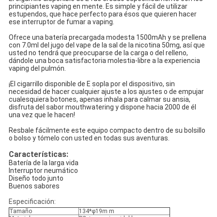
principiantes vaping en mente. Es simple y fácil de utilizar
estupendos, que hace perfecto para ésos que quieren hacer
ese interruptor de fumar a vaping.
Ofrece una batería precargada modesta 1500mAh y se prellena
con 7.0ml del jugo del vape de la sal de la nicotina 50mg, así que
usted no tendrá que preocuparse de la carga o del relleno,
dándole una boca satisfactoria molestia-libre a la experiencia
vaping del pulmón.
¡El cigarrillo disponible de E sopla por el dispositivo, sin
necesidad de hacer cualquier ajuste a los ajustes o de empujar
cualesquiera botones, apenas inhala para calmar su ansia,
disfruta del sabor mouthwatering y dispone hacia 2000 de él
una vez que le hacen!
Resbale fácilmente este equipo compacto dentro de su bolsillo
o bolso y tómelo con usted en todas sus aventuras.
Características:
Batería de la larga vida
Interruptor neumático
Diseño todo junto
Buenos sabores
Especificación:
Tamaño
134*φ19m m