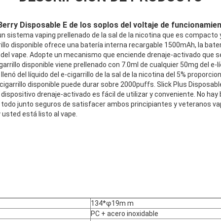
Berry Disposable E de los soplos del voltaje de funcionamie
es un sistema vaping prellenado de la sal de la nicotina que es compacto
rillo disponible ofrece una batería interna recargable 1500mAh, la bate
 del vape. Adopte un mecanismo que enciende drenaje-activado que 
garrillo disponible viene prellenado con 7.0ml de cualquier 50mg del e-líq
llenó del líquido del e-cigarrillo de la sal de la nicotina del 5% proporc
E-cigarrillo disponible puede durar sobre 2000puffs. Slick Plus Disposab
 dispositivo drenaje-activado es fácil de utilizar y conveniente. No ha
vo todo junto seguros de satisfacer ambos principiantes y veteranos v
usted está listo al vape.
134*φ19m m
PC + acero inoxidable