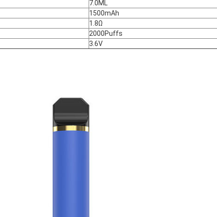
7.0ML
1500mAh
1.8Ω
2000Puffs
3.6V