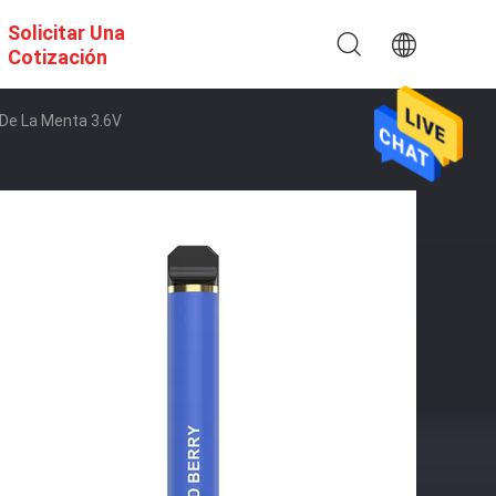
Solicitar Una
Cotización
e De La Menta 3.6V