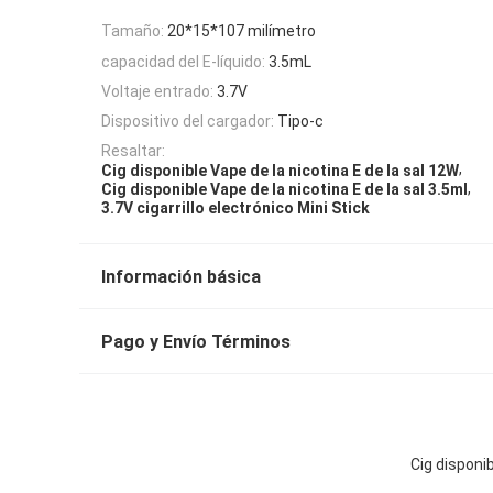
Tamaño:
20*15*107 milímetro
capacidad del E-líquido:
3.5mL
Voltaje entrado:
3.7V
Dispositivo del cargador:
Tipo-c
Resaltar:
,
Cig disponible Vape de la nicotina E de la sal 12W
,
Cig disponible Vape de la nicotina E de la sal 3.5ml
3.7V cigarrillo electrónico Mini Stick
Información básica
Pago y Envío Términos
Cig disponib