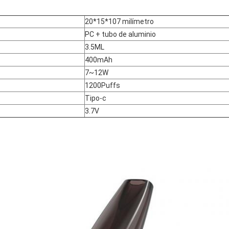
20*15*107 milímetro
PC + tubo de aluminio
3.5ML
400mAh
7~12W
1200Puffs
Tipo-c
3.7V