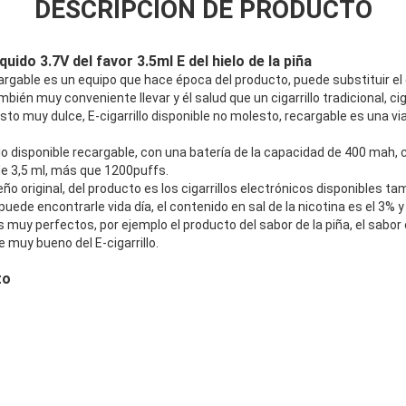
DESCRIPCIÓN DE PRODUCTO
íquido 3.7V del favor 3.5ml E del hielo de la piña
ecargable es un equipo que hace época del producto, puede substituir el 
mbién muy conveniente llevar y él salud que un cigarrillo tradicional, ci
to muy dulce, E-cigarrillo disponible no molesto, recargable es una via
llo disponible recargable, con una batería de la capacidad de 400 mah, c
de 3,5 ml, más que 1200puffs.
ño original, del producto es los cigarrillos electrónicos disponibles
puede encontrarle vida día, el contenido en sal de la nicotina es el 3% y e
muy perfectos, por ejemplo el producto del sabor de la piña, el sabor 
 muy bueno del E-cigarrillo.
to
c