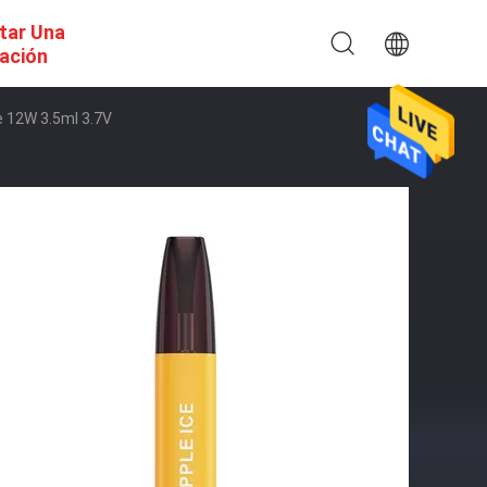
itar Una
ación
De 12W 3.5ml 3.7V