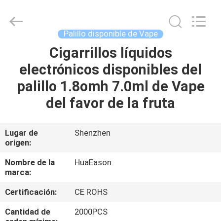
de
50g
Vape
Proveedor.
Copyright
Palillo disponible de Vape
©
2021
-
Cigarrillos líquidos
HOGAR
2024
huaeason.com.
electrónicos disponibles del
All
Rights
Reserved.
PRODUCTOS
palillo 1.8omh 7.0ml de Vape
Developed
by
ECER
del favor de la fruta
VÍDEOS
Lugar de
Shenzhen
origen:
SOBRE
NOSOTROS
Nombre de la
HuaEason
marca:
VIAJE
Certificación:
CE ROHS
DE
Cantidad de
2000PCS