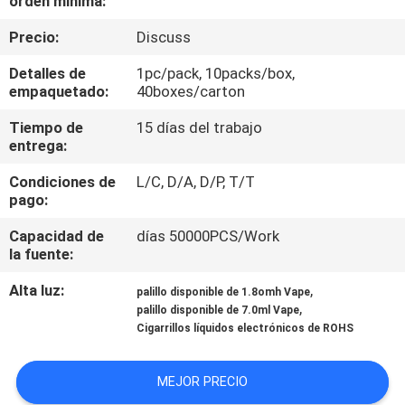
orden mínima:
LA
Precio:
Discuss
FÁBRICA
Detalles de
1pc/pack, 10packs/box,
empaquetado:
40boxes/carton
CONTROL
DE
Tiempo de
15 días del trabajo
entrega:
CALIDAD
Condiciones de
L/C, D/A, D/P, T/T
pago:
PIDA
Capacidad de
días 50000PCS/Work
UNA
la fuente:
CITA
Alta luz:
,
palillo disponible de 1.8omh Vape
,
palillo disponible de 7.0ml Vape
Cigarrillos líquidos electrónicos de ROHS
MEJOR PRECIO