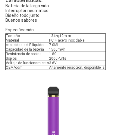
Características:
Batería de la larga vida
Interruptor neumático
Diseño todo junto
Buenos sabores
Especificación:
Tamaño
134*φ19m m
Material
PC + acero inoxidable
capacidad del E-líquido
7.0ML
Capacidad de la batería
1500mAh
Resistencia de bobina
1.8Ω
Soplos
2000Puffs
Voltaje de funcionamiento
3.6V
OEM/odm
Altamente recepción, disponible, sí